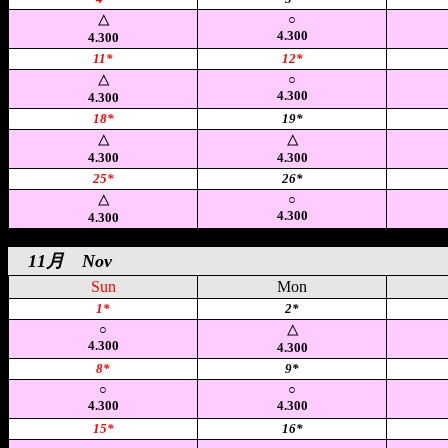
○
△
4.300
4.300
11*
12*
○
△
4.300
4.300
18*
19*
△
△
4.300
4.300
25*
26*
○
△
4.300
4.300
11月 Nov
Sun
Mon
1*
2*
○
△
4.300
4.300
8*
9*
○
○
4.300
4.300
15*
16*