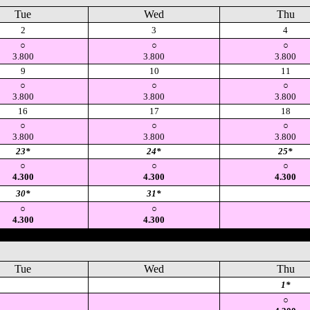
Tue
Wed
Thu
2
3
4
○
○
○
3.800
3.800
3.800
9
10
11
○
○
○
3.800
3.800
3.800
16
17
18
○
○
○
3.800
3.800
3.800
23*
24*
25*
○
○
○
4.300
4.300
4.300
30*
31*
空
○
○
4.300
4.300
Tue
Wed
Thu
空
空
1*
○