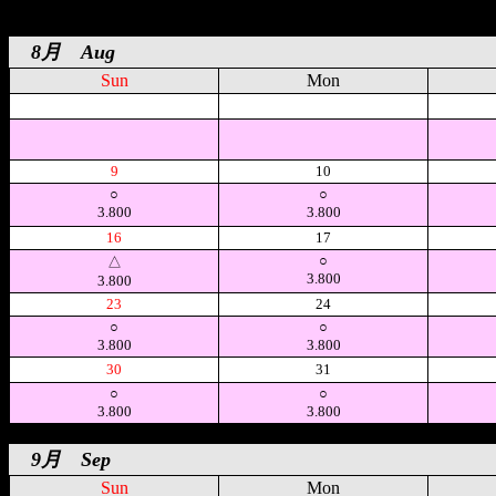
8月 Aug
Sun
Mon
空
空
9
10
○
○
3.800
3.800
16
17
○
△
3.800
3.800
23
24
○
○
3.800
3.800
30
31
○
○
3.800
3.800
9月 Sep
Sun
Mon