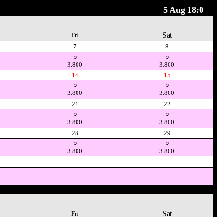
5 Aug 18:0
Sat
Fri
7
8
○
○
3.800
3.800
14
15
○
○
3.800
3.800
21
22
○
○
3.800
3.800
28
29
○
○
3.800
3.800
空
空
Sat
Fri