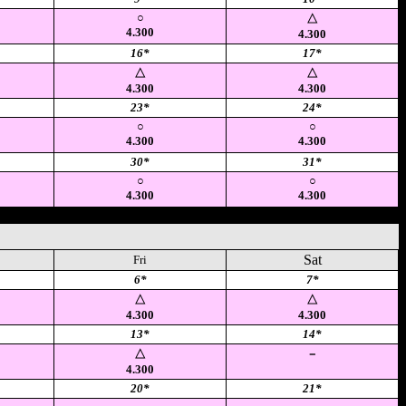
○
△
4.300
4.300
16*
17*
△
△
4.300
4.300
23*
24*
○
○
4.300
4.300
30*
31*
○
○
4.300
4.300
Sat
Fri
6*
7*
△
△
4.300
4.300
13*
14*
△
－
4.300
20*
21*