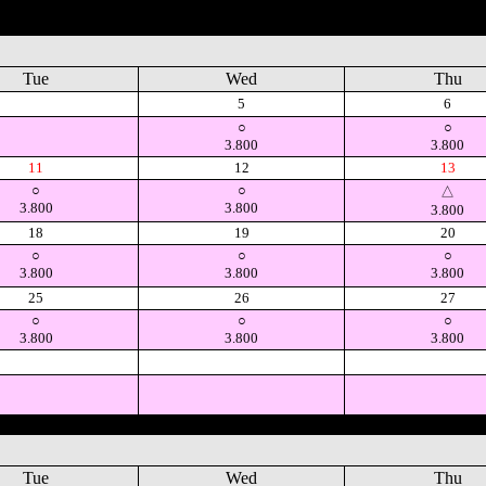
Tue
Wed
Thu
空
5
6
○
○
3.800
3.800
11
12
13
○
○
△
3.800
3.800
3.800
18
19
20
○
○
○
3.800
3.800
3.800
25
26
27
○
○
○
3.800
3.800
3.800
空
空
空
Tue
Wed
Thu