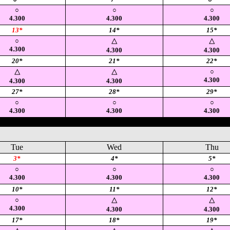
○
○
○
4.300
4.300
4.300
13*
14*
15*
○
△
△
4.300
4.300
4.300
20*
21*
22*
○
△
△
4.300
4.300
4.300
27*
28*
29*
○
○
○
4.300
4.300
4.300
Tue
Wed
Thu
3*
4*
5*
○
○
○
4.300
4.300
4.300
10*
11*
12*
○
△
△
4.300
4.300
4.300
17*
18*
19*