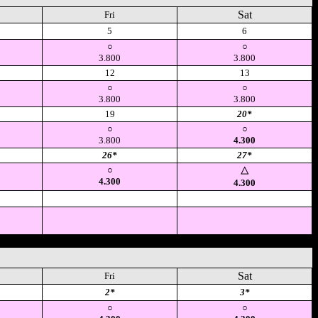
Sat
Fri
5
6
○
○
3.800
3.800
12
13
○
○
3.800
3.800
19
20*
○
○
3.800
4.300
26*
27*
○
△
4.300
4.300
空
空
Sat
Fri
2*
3*
○
○